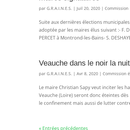
par
G.R.A.I.N.E.S.
|
Juil 20, 2020
|
Commission 
Suite aux dernières élections municipales
adoptée par les maires élus suivant :- F.
PERCET à Montrond-les-Bains- S. DESHAYE
Veauche dans le noir la nui
par
G.R.A.I.N.E.S.
|
Avr 8, 2020
|
Commission é
Le maire Christian Sapy veut inciter les 
Veauche (Loire) seront donc éteintes dès
le confinement mais aussi de lutter contre 
« Entrées précédentes