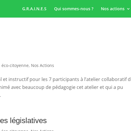
G.R.A.I.N.E.S
Qui sommes-nous ?
Nos actions
 éco-citoyenne
,
Nos Actions
t instructif pour les 7 participants à l’atelier collaboratif 
 animé avec beaucoup de pédagogie cet atelier et qui a pu
.
es législatives