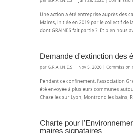
par
G.R.A.I.N.E.S.
|
Juin 28, 2022
|
Commission
Une action a été entreprise auprès des ca
Maires, initiée en 2019 par le collectif d
dont GRAINES fait partie ? Et bien nous av
Demande d’extinction des é
par
G.R.A.I.N.E.S.
|
Nov 5, 2020
|
Commission é
Pendant ce confinement, l’association Grai
été envoyée à plusieurs communes autour
Chazelles sur Lyon, Montrond les bains, Ri
Charte pour l’Environnement
maires signataires