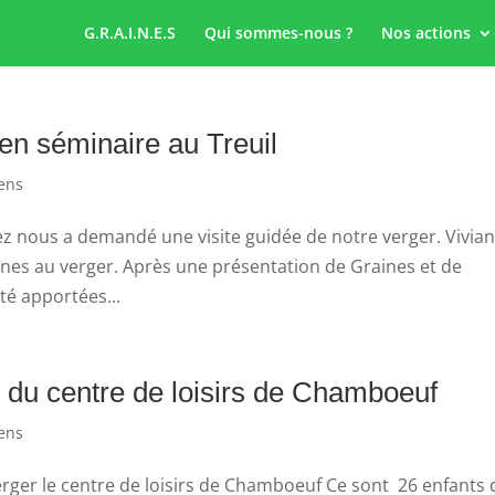
G.R.A.I.N.E.S
Qui sommes-nous ?
Nos actions
en séminaire au Treuil
ens
forez nous a demandé une visite guidée de notre verger. Vivian
nnes au verger. Après une présentation de Graines et de
été apportées...
 du centre de loisirs de Chamboeuf
ens
Verger le centre de loisirs de Chamboeuf Ce sont 26 enfants 