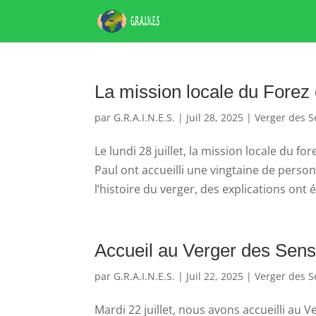
La mission locale du Forez 
par
G.R.A.I.N.E.S.
|
Juil 28, 2025
|
Verger des S
Le lundi 28 juillet, la mission locale du 
Paul ont accueilli une vingtaine de perso
l’histoire du verger, des explications ont 
Accueil au Verger des Sens
par
G.R.A.I.N.E.S.
|
Juil 22, 2025
|
Verger des S
Mardi 22 juillet, nous avons accueilli au 