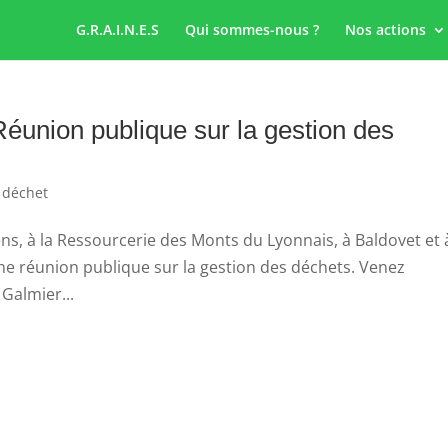
G.R.A.I.N.E.S
Qui sommes-nous ?
Nos actions
Réunion publique sur la gestion des
 déchet
s, à la Ressourcerie des Monts du Lyonnais, à Baldovet et 
e réunion publique sur la gestion des déchets. Venez
Galmier...