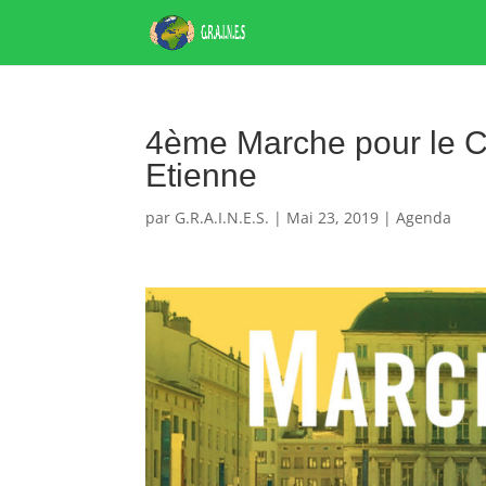
4ème Marche pour le C
Etienne
par
G.R.A.I.N.E.S.
|
Mai 23, 2019
|
Agenda