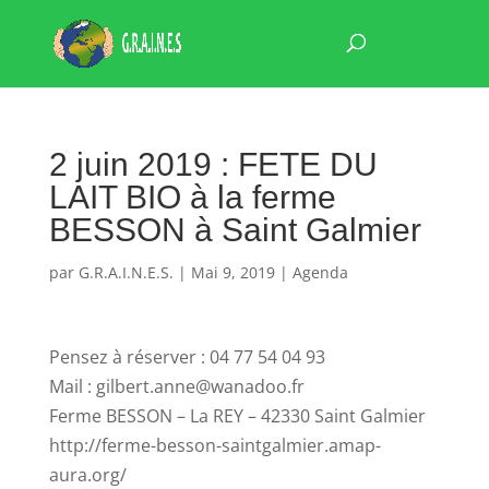
2 juin 2019 : FETE DU
LAIT BIO à la ferme
BESSON à Saint Galmier
par
G.R.A.I.N.E.S.
|
Mai 9, 2019
|
Agenda
Pensez à réserver : 04 77 54 04 93
Mail : gilbert.anne@wanadoo.fr
Ferme BESSON – La REY – 42330 Saint Galmier
http://ferme-besson-saintgalmier.amap-
aura.org/